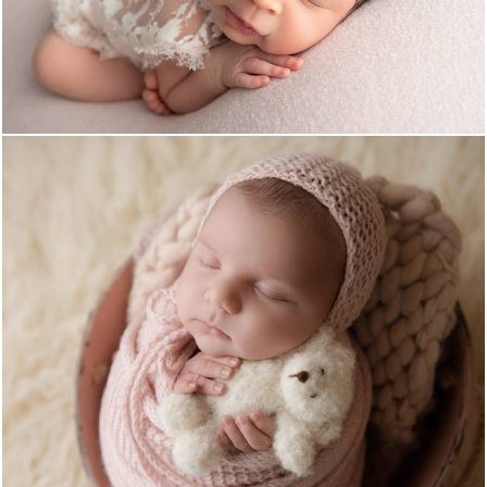
1240
2
569
0