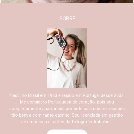
SOBRE
Nasci no Brasil em 1983 e resido em Portugal desde 2007.
Me considero Portuguesa de coração, pois sou
completamente apaixonada por este país que me recebeu
tão bem e com tanto carinho. Sou licenciada em gestão
de empresas e antes da fotografia trabalhei...