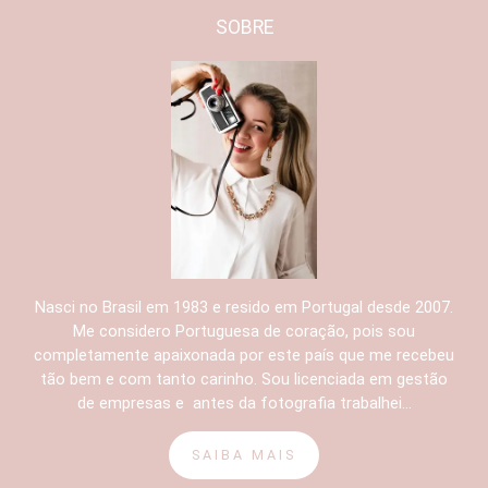
SOBRE
Nasci no Brasil em 1983 e resido em Portugal desde 2007.
Me considero Portuguesa de coração, pois sou
completamente apaixonada por este país que me recebeu
tão bem e com tanto carinho. Sou licenciada em gestão
de empresas e antes da fotografia trabalhei...
SAIBA MAIS