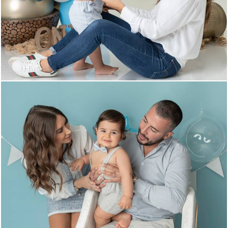
695
0
1341
0