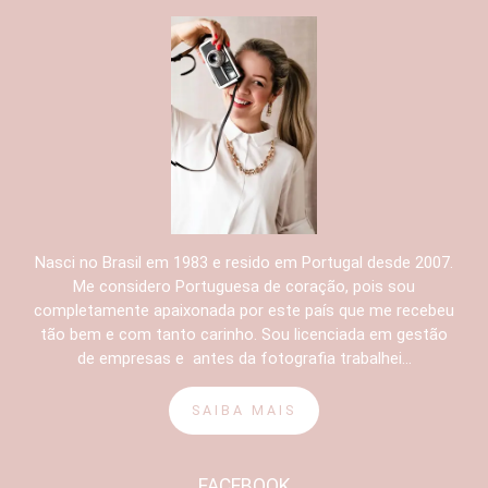
Nasci no Brasil em 1983 e resido em Portugal desde 2007.
Me considero Portuguesa de coração, pois sou
completamente apaixonada por este país que me recebeu
tão bem e com tanto carinho. Sou licenciada em gestão
de empresas e antes da fotografia trabalhei...
SAIBA MAIS
FACEBOOK