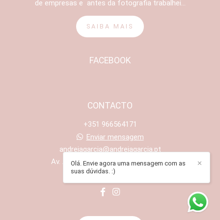
de empresas e antes da fotografia trabalhei...
SAIBA MAIS
FACEBOOK
CONTACTO
+351 966564171
Enviar mensagem
andreiagarcia@andreiagarcia.pt
Av. António Santos Leite, 311 - Maia
Olá. Envie agora uma mensagem com as
✕
suas dúvidas. :)
Porto /