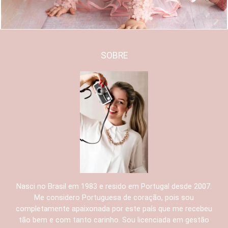
SOBRE
Nasci no Brasil em 1983 e resido em Portugal desde 2007.
Me considero Portuguesa de coração, pois sou
completamente apaixonada por este país que me recebeu
tão bem e com tanto carinho. Sou licenciada em gestão