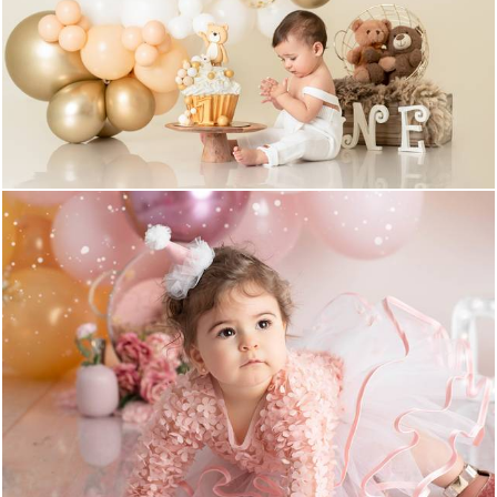
780
0
1343
0