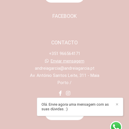
FACEBOOK
CONTACTO
+351 966564171
Enviar mensagem
andreiagarcia@andreiagarcia.pt
Av. António Santos Leite, 311 - Maia
Porto /
Olá. Envie agora uma mensagem com as
✕
suas dúvidas. :)
CONTACTO