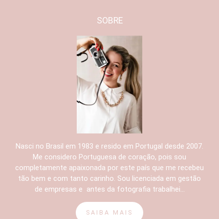
SOBRE
Nasci no Brasil em 1983 e resido em Portugal desde 2007.
Me considero Portuguesa de coração, pois sou
completamente apaixonada por este país que me recebeu
tão bem e com tanto carinho. Sou licenciada em gestão
de empresas e antes da fotografia trabalhei...
SAIBA MAIS