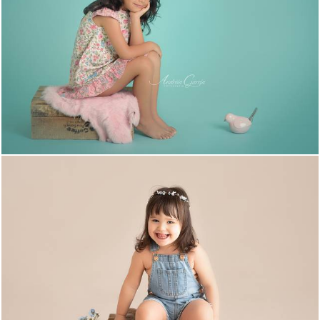
2299
12
2029
63