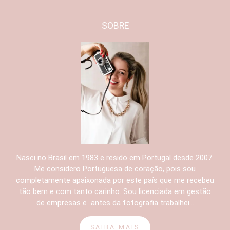
SOBRE
Nasci no Brasil em 1983 e resido em Portugal desde 2007.
Me considero Portuguesa de coração, pois sou
completamente apaixonada por este país que me recebeu
tão bem e com tanto carinho. Sou licenciada em gestão
de empresas e antes da fotografia trabalhei...
SAIBA MAIS