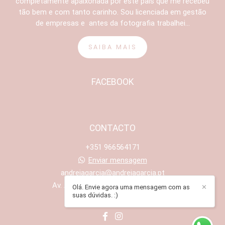
completamente apaixonada por este país que me recebeu
tão bem e com tanto carinho. Sou licenciada em gestão
de empresas e antes da fotografia trabalhei...
SAIBA MAIS
FACEBOOK
CONTACTO
+351 966564171
Enviar mensagem
andreiagarcia@andreiagarcia.pt
Av. António Santos Leite, 311 - Maia
Olá. Envie agora uma mensagem com as
✕
suas dúvidas. :)
Porto /