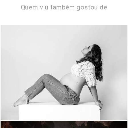
Quem viu também gostou de
1391
0