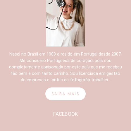
Nasci no Brasil em 1983 e resido em Portugal desde 2007.
Me considero Portuguesa de coração, pois sou
completamente apaixonada por este país que me recebeu
tão bem e com tanto carinho. Sou licenciada em gestão
de empresas e antes da fotografia trabalhei...
SAIBA MAIS
FACEBOOK