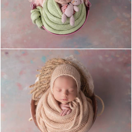
1132
0
1173
0