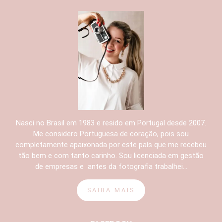
Nasci no Brasil em 1983 e resido em Portugal desde 2007.
Me considero Portuguesa de coração, pois sou
completamente apaixonada por este país que me recebeu
tão bem e com tanto carinho. Sou licenciada em gestão
de empresas e antes da fotografia trabalhei...
SAIBA MAIS