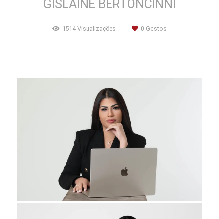
GISLAINE BERTONCINNI
1514
Visualizações
0
Gostos