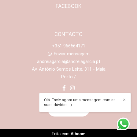
FACEBOOK
CONTACTO
+351 966564171
Enviar mensagem
andreiagarcia@andreiagarcia.pt
Av. António Santos Leite, 311 - Maia
Porto /
Olá. Envie agora uma mensagem com as
✕
suas dúvidas. :)
CONTACTO
Feito com
Alboom