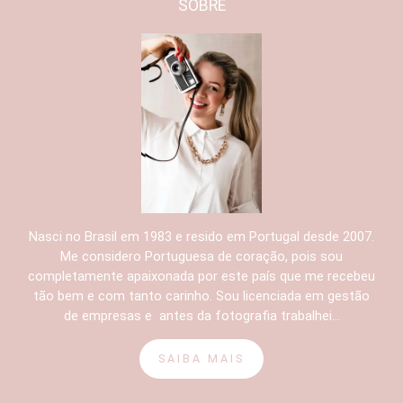
SOBRE
Nasci no Brasil em 1983 e resido em Portugal desde 2007.
Me considero Portuguesa de coração, pois sou
completamente apaixonada por este país que me recebeu
tão bem e com tanto carinho. Sou licenciada em gestão
de empresas e antes da fotografia trabalhei...
SAIBA MAIS