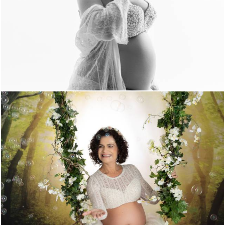
1195
0
1538
0