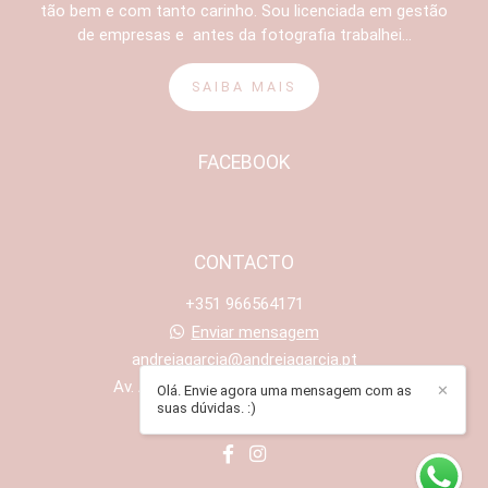
tão bem e com tanto carinho. Sou licenciada em gestão
de empresas e antes da fotografia trabalhei...
SAIBA MAIS
FACEBOOK
CONTACTO
+351 966564171
Enviar mensagem
andreiagarcia@andreiagarcia.pt
Av. António Santos Leite, 311 - Maia
Olá. Envie agora uma mensagem com as
✕
suas dúvidas. :)
Porto /