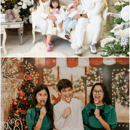
618
0
874
0